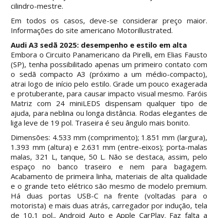
cilindro-mestre.
Em todos os casos, deve-se considerar preço maior.
Informações do site americano Motorillustrated.
Audi A3 sedã 2025: desempenho e estilo em alta
Embora o Circuito Panamericano da Pirelli, em Elias Fausto
(SP), tenha possibilitado apenas um primeiro contato com
o sedã compacto A3 (próximo a um médio-compacto),
atrai logo de início pelo estilo. Grade um pouco exagerada
e protuberante, para causar impacto visual mesmo. Faróis
Matriz com 24 miniLEDS dispensam qualquer tipo de
ajuda, para neblina ou longa distância. Rodas elegantes de
liga leve de 19 pol. Traseira é seu ângulo mais bonito.
Dimensões: 4.533 mm (comprimento); 1.851 mm (largura),
1.393 mm (altura) e 2.631 mm (entre-eixos); porta-malas
malas, 321 L, tanque, 50 L. Não se destaca, assim, pelo
espaço no banco traseiro e nem para bagagem.
Acabamento de primeira linha, materiais de alta qualidade
e o grande teto elétrico são mesmo de modelo premium.
Há duas portas USB-C na frente (voltadas para o
motorista) e mais duas atrás, carregador por indução, tela
de 10,1 pol., Android Auto e Apple CarPlay. Faz falta a