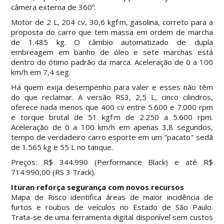
câmera externa de 360º.
Motor de 2 L, 204 cv, 30,6 kgf·m, gasolina, correto para a
proposta do carro que tem massa em ordem de marcha
de 1.485 kg. O câmbio automatizado de dupla
embreagem em banho de óleo e sete marchas está
dentro do ótimo padrão da marca. Aceleração de 0 a 100
km/h em 7,4 seg.
Há quem exija desempenho para valer e esses não têm
do que reclamar. A versão RS3, 2,5 L, cinco cilindros,
oferece nada menos que 400 cv entre 5.600 e 7.000 rpm
e torque brutal de 51 kgf·m de 2.250 a 5.600 rpm.
Aceleração de 0 a 100 km/h em apenas 3,8 segundos,
tempo de verdadeiro carro esporte em um "pacato" sedã
de 1.565 kg e 55 L no tanque.
Preços: R$ 344.990 (Performance Black) e até R$
714.990,00 (RS 3 Track).
Ituran reforça segurança com novos recursos
Mapa de Risco identifica áreas de maior incidência de
furtos e roubos de veículos no Estado de São Paulo.
Trata-se de uma ferramenta digital disponível sem custos