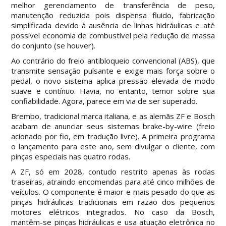
melhor gerenciamento de transferência de peso,
manutenção reduzida pois dispensa fluido, fabricação
simplificada devido à ausência de linhas hidráulicas e até
possível economia de combustível pela redução de massa
do conjunto (se houver).
Ao contrário do freio antibloqueio convencional (ABS), que
transmite sensação pulsante e exige mais força sobre o
pedal, o novo sistema aplica pressão elevada de modo
suave e contínuo. Havia, no entanto, temor sobre sua
confiabilidade. Agora, parece em via de ser superado.
Brembo, tradicional marca italiana, e as alemãs ZF e Bosch
acabam de anunciar seus sistemas brake-by-wire (freio
acionado por fio, em tradução livre). A primeira programa
o lançamento para este ano, sem divulgar o cliente, com
pinças especiais nas quatro rodas.
A ZF, só em 2028, contudo restrito apenas às rodas
traseiras, atraindo encomendas para até cinco milhões de
veículos. O componente é maior e mais pesado do que as
pinças hidráulicas tradicionais em razão dos pequenos
motores elétricos integrados. No caso da Bosch,
mantêm-se pinças hidráulicas e usa atuação eletrônica no